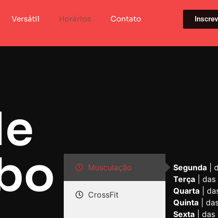
Versátil
Horários
Contato
Inscre
de
bo
Musculação
Segunda
| 
Terça
| das
Quarta
| da
CrossFit
Quinta
| da
Sexta
| das