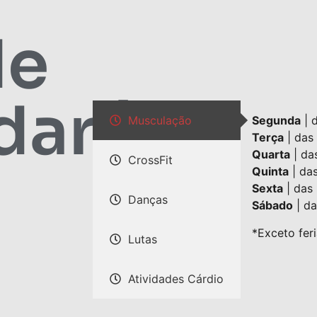
de
daré
Musculação
Segunda
| 
Terça
| das
Quarta
| da
CrossFit
Quinta
| da
Sexta
| das
Danças
Sábado
| da
*Exceto fer
Lutas
Atividades Cárdio