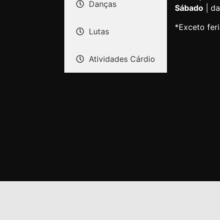
Danças
Sábado
| da
*Exceto fer
Lutas
Atividades Cárdio